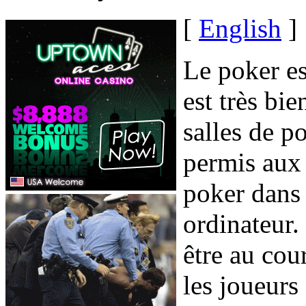
[
English
]
Le poker es
est très bie
salles de po
permis aux 
poker dans 
ordinateur. 
être au cou
les joueurs