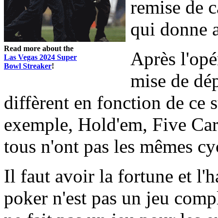
remise de c
qui donne a
Read more about the
Après l'opé
Las Vegas 2024 Super
Bowl Streaker
!
mise de dép
diffèrent en fonction de ce 
exemple, Hold'em, Five Car
tous n'ont pas les mêmes cy
Il faut avoir la fortune et l
poker n'est pas un jeu compl