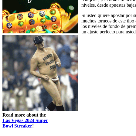
niveles, desde apuestas bajas
Si usted quiere apostar por 
muchos torneos de este tipo 
los niveles de fondo de pre
un ajuste perfecto para usted
Read more about the
Las Vegas 2024 Super
Bowl Streaker
!