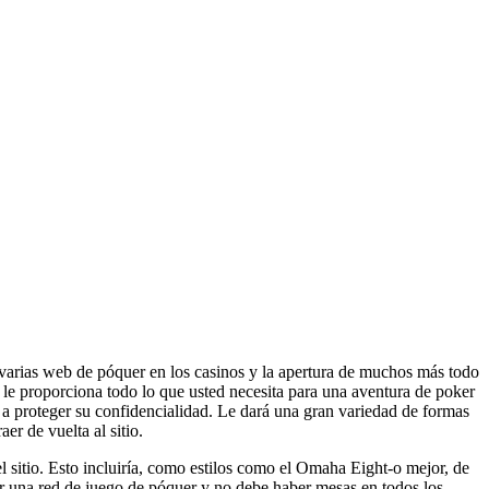
n varias web de póquer en los casinos y la apertura de muchos más todo
 le proporciona todo lo que usted necesita para una aventura de poker
 a proteger su confidencialidad. Le dará una gran variedad de formas
er de vuelta al sitio.
l sitio. Esto incluiría, como estilos como el Omaha Eight-o mejor, de
 por una red de juego de póquer y no debe haber mesas en todos los