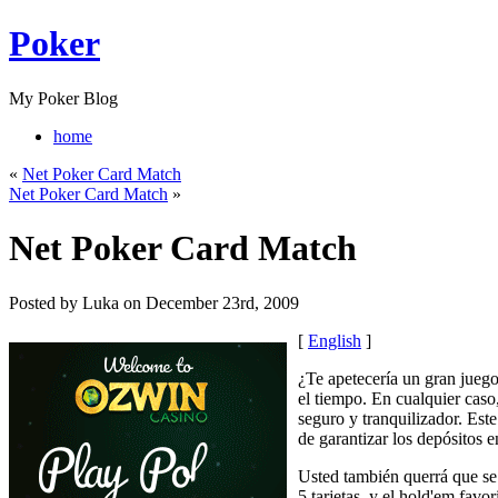
Poker
My Poker Blog
home
«
Net Poker Card Match
Net Poker Card Match
»
Net Poker Card Match
Posted by Luka on December 23rd, 2009
[
English
]
¿Te apetecería un gran juego
el tiempo. En cualquier caso
seguro y tranquilizador. Est
de garantizar los depósitos e
Usted también querrá que se 
5 tarjetas, y el hold'em fav