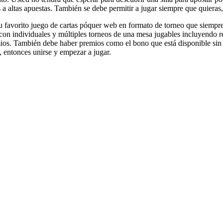
 a altas apuestas. También se debe permitir a jugar siempre que quieras,
su favorito juego de cartas póquer web en formato de torneo que siempr
con individuales y múltiples torneos de una mesa jugables incluyendo r
mios. También debe haber premios como el bono que está disponible sin 
, entonces unirse y empezar a jugar.