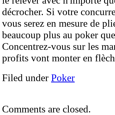
le relever avec n'importe qu
décrocher. Si votre concurre
vous serez en mesure de plier
beaucoup plus au poker que
Concentrez-vous sur les man
profits vont monter en flèch
Filed under
Poker
Comments are closed.