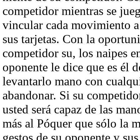
competidor mientras se jueg
vincular cada movimiento a
sus tarjetas. Con la oportun
competidor su, los naipes e
oponente le dice que es él d
levantarlo mano con cualqui
abandonar. Si su competidor
usted será capaz de las ma
más al Póquer que sólo la 
gestos de su oponente y sus 