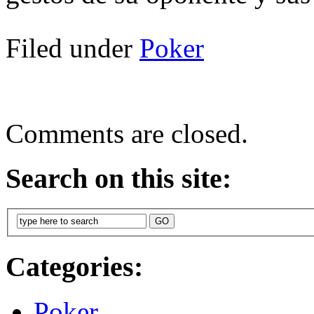
Filed under
Poker
Comments are closed.
Search on this site:
Categories:
Poker