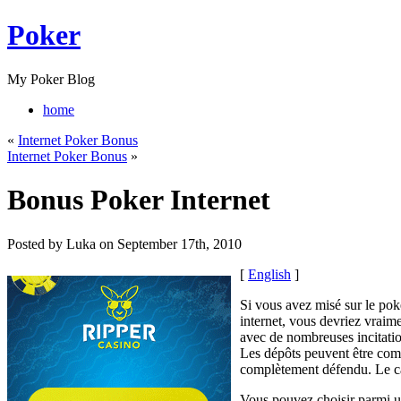
Poker
My Poker Blog
home
«
Internet Poker Bonus
Internet Poker Bonus
»
Bonus Poker Internet
Posted by Luka on September 17th, 2010
[
English
]
Si vous avez misé sur le pok
internet, vous devriez vraim
avec de nombreuses incitatio
Les dépôts peuvent être comp
complètement défendu. Le ca
Vous pouvez choisir parmi u