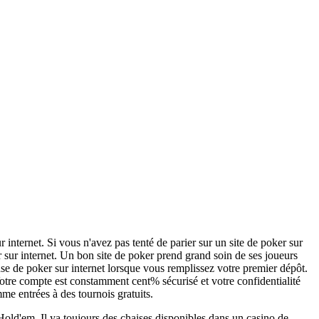
nternet. Si vous n'avez pas tenté de parier sur un site de poker sur
sur internet. Un bon site de poker prend grand soin de ses joueurs
se de poker sur internet lorsque vous remplissez votre premier dépôt.
Votre compte est constamment cent% sécurisé et votre confidentialité
e entrées à des tournois gratuits.
ld'em. Il ya toujours des chaises disponibles dans un casino de