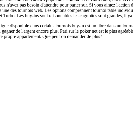
vous n'avez pas besoin d'attendre pour parier sur. Si vous aimez l'actio
une des tournois web. Les options comprennent tournoi table individuell
Turbo. Les buy-ins sont raisonnables les cagnottes sont grandes, il ya
gne disponible dans certains tournois buy-in est un libre dans un tourn
agner de l'argent encore plus. Pari sur le poker net est le plus agréable
otre propre appartement. Que peut-on demander de plus?