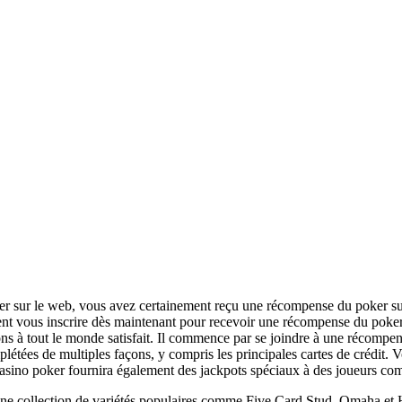
er sur le web, vous avez certainement reçu une récompense du poker sur i
ent vous inscrire dès maintenant pour recevoir une récompense du poker 
ns à tout le monde satisfait. Il commence par se joindre à une récompen
létées de multiples façons, y compris les principales cartes de crédit. 
sino poker fournira également des jackpots spéciaux à des joueurs comm
ne collection de variétés populaires comme Five Card Stud, Omaha et Ho